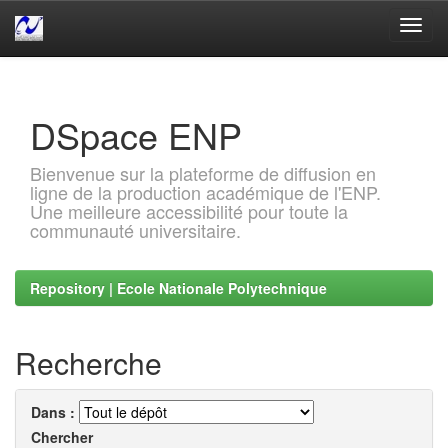
Skip
navigation
DSpace ENP
Bienvenue sur la plateforme de diffusion en
ligne de la production académique de l'ENP.
Une meilleure accessibilité pour toute la
communauté universitaire.
Repository | Ecole Nationale Polytechnique
Recherche
Dans :
Chercher