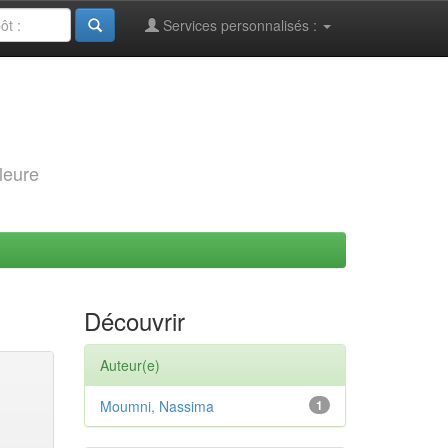
Services personnalisés :
leure
Découvrir
Auteur(e)
Moumni, Nassima
1