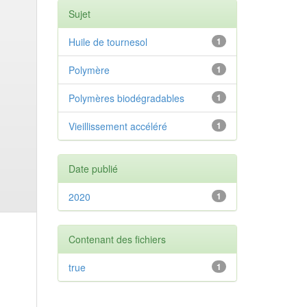
Sujet
Huile de tournesol
1
Polymère
1
Polymères biodégradables
1
Vieillissement accéléré
1
Date publié
2020
1
Contenant des fichiers
true
1