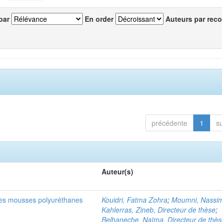
par
En order
Auteurs par reco
précédente
1
s
Auteur(s)
les mousses polyuréthanes
Kouidri, Fatma Zohra
;
Moumni, Nassi
Kahlerras, Zineb, Directeur de thèse
;
Belhaneche, Naïma, Directeur de thè