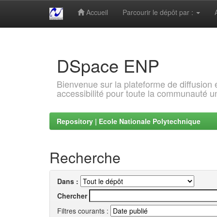
Accueil
Parcourir le dépôt par :
Skip
navigation
DSpace ENP
Bienvenue sur la plateforme de diffusion
accessibilité pour toute la communauté un
Repository | Ecole Nationale Polytechnique
Recherche
Dans :
Chercher
Filtres courants :