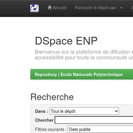
Accueil
Parcourir le dépôt par :
Skip
navigation
DSpace ENP
Bienvenue sur la plateforme de diffusion
accessibilité pour toute la communauté un
Repository | Ecole Nationale Polytechnique
Recherche
Dans :
Chercher
Filtres courants :