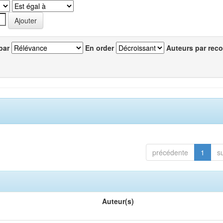
par
En order
Auteurs par reco
précédente
1
s
Auteur(s)