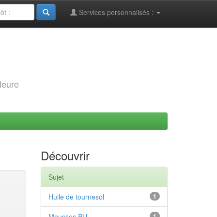
Services personnalisés :
leure
Découvrir
Sujet
Huile de tournesol
1
Mousses PU
1