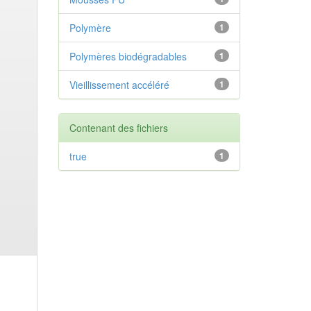
Polymère
1
Polymères biodégradables
1
Vieillissement accéléré
1
Contenant des fichiers
true
1