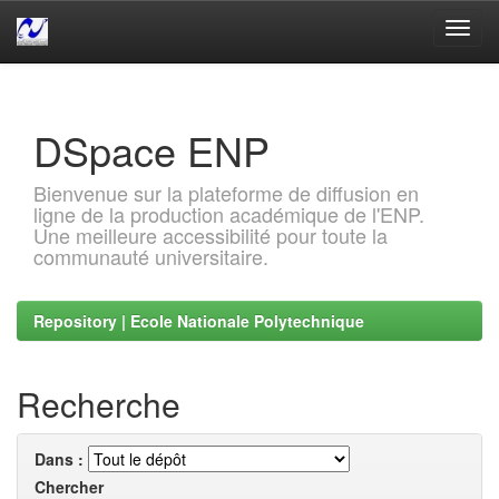
Skip
navigation
DSpace ENP
Bienvenue sur la plateforme de diffusion en
ligne de la production académique de l'ENP.
Une meilleure accessibilité pour toute la
communauté universitaire.
Repository | Ecole Nationale Polytechnique
Recherche
Dans :
Chercher