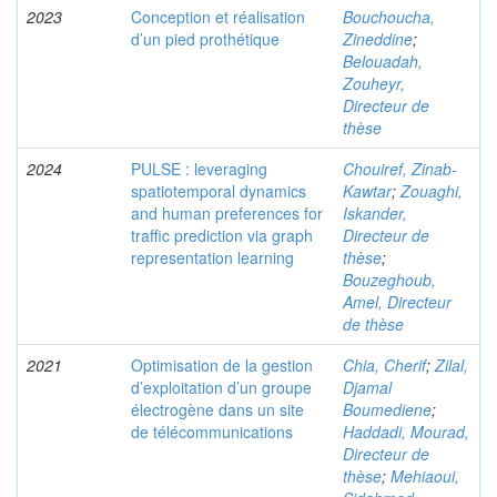
2023
Conception et réalisation
Bouchoucha,
d’un pied prothétique
Zineddine
;
Belouadah,
Zouheyr,
Directeur de
thèse
2024
PULSE : leveraging
Chouiref, Zinab-
spatiotemporal dynamics
Kawtar
;
Zouaghi,
and human preferences for
Iskander,
traffic prediction via graph
Directeur de
representation learning
thèse
;
Bouzeghoub,
Amel, Directeur
de thèse
2021
Optimisation de la gestion
Chia, Cherif
;
Zilal,
d’exploitation d’un groupe
Djamal
électrogène dans un site
Boumediene
;
de télécommunications
Haddadi, Mourad,
Directeur de
thèse
;
Mehiaoui,