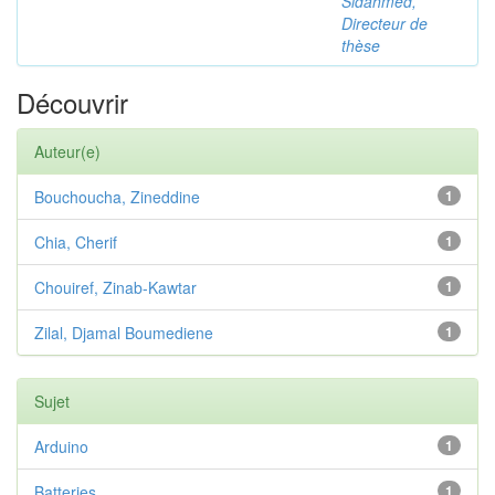
Sidahmed,
Directeur de
thèse
Découvrir
Auteur(e)
Bouchoucha, Zineddine
1
Chia, Cherif
1
Chouiref, Zinab-Kawtar
1
Zilal, Djamal Boumediene
1
Sujet
Arduino
1
Batteries
1