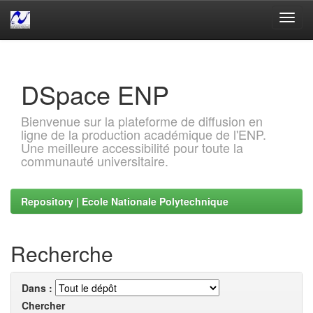
Skip
navigation
DSpace ENP
Bienvenue sur la plateforme de diffusion en
ligne de la production académique de l'ENP.
Une meilleure accessibilité pour toute la
communauté universitaire.
Repository | Ecole Nationale Polytechnique
Recherche
Dans :
Chercher