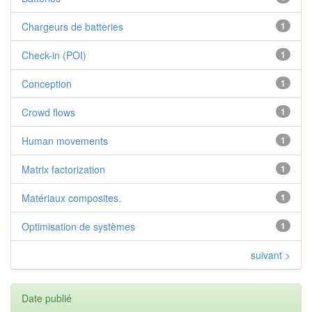
Chargeurs de batteries
1
Check-in (POI)
1
Conception
1
Crowd flows
1
Human movements
1
Matrix factorization
1
Matériaux composites.
1
Optimisation de systèmes
1
suivant >
Date publié