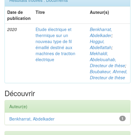
Résultats trouvés : Documents
Date de
Titre
Auteur(s)
publication
2020
Etude électrique et
Benkharrat,
thermique sur un
Abdelkader
;
nouveau type de fil
Hoggui,
émaillé destiné aux
Abdelfattah
;
machines de traction
Mekhaldi,
électrique
Abdelouahab,
Directeur de thèse
;
Boubakeur, Ahmed,
Directeur de thèse
Découvrir
Auteur(e)
Benkharrat, Abdelkader
1