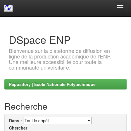
Skip
navigation
DSpace ENP
Bienvenue sur la plateforme de diffusion en
ligne de la production académique de l'ENP.
Une meilleure accessibilité pour toute la
communauté universitaire.
Repository | Ecole Nationale Polytechnique
Recherche
Dans :
Chercher