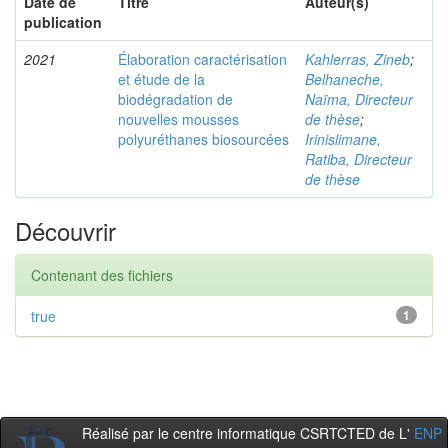
Date de
Titre
Auteur(s)
publication
2021
Élaboration caractérisation
Kahlerras, Zineb
;
et étude de la
Belhaneche,
biodégradation de
Naïma, Directeur
nouvelles mousses
de thèse
;
polyuréthanes biosourcées
Irinislimane,
Ratiba, Directeur
de thèse
Découvrir
Contenant des fichiers
true
1
Réalisé par le centre informatique CSRTCTED de L'
ENP