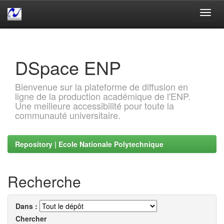
Skip
navigation
DSpace ENP
Bienvenue sur la plateforme de diffusion en
ligne de la production académique de l'ENP.
Une meilleure accessibilité pour toute la
communauté universitaire.
Repository | Ecole Nationale Polytechnique
Recherche
Dans :
Chercher