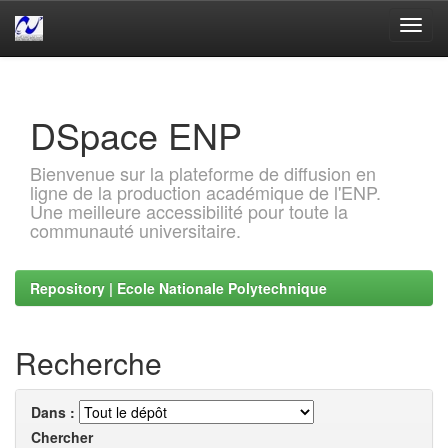
Skip
navigation
DSpace ENP
Bienvenue sur la plateforme de diffusion en
ligne de la production académique de l'ENP.
Une meilleure accessibilité pour toute la
communauté universitaire.
Repository | Ecole Nationale Polytechnique
Recherche
Dans :
Chercher