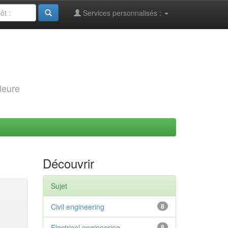
Services personnalisés :
leure
Découvrir
Sujet
Civil engineering
8
Electrical engineering
8