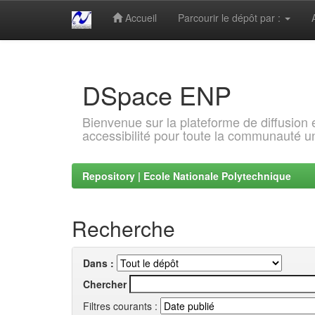
Accueil
Parcourir le dépôt par :
Skip
navigation
DSpace ENP
Bienvenue sur la plateforme de diffusion
accessibilité pour toute la communauté un
Repository | Ecole Nationale Polytechnique
Recherche
Dans :
Chercher
Filtres courants :