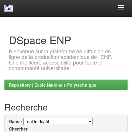
Skip
navigation
DSpace ENP
Bienvenue sur la plateforme de diffusion en
ligne de la production académique de l'ENP.
Une meilleure accessibilité pour toute la
communauté universitaire.
Repository | Ecole Nationale Polytechnique
Recherche
Dans :
Chercher