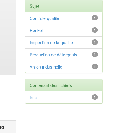
Sujet
Contrôle qualité
1
Henkel
1
Inspection de la qualité
1
Production de détergents
1
Vision industrielle
1
Contenant des fichiers
true
1
rd