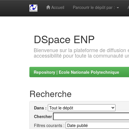
Accueil
Parcourir le dépôt par :
Skip
navigation
DSpace ENP
Bienvenue sur la plateforme de diffusion
accessibilité pour toute la communauté un
Repository | Ecole Nationale Polytechnique
Recherche
Dans :
Chercher
Filtres courants :