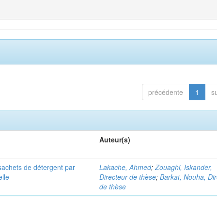
précédente
1
s
Auteur(s)
 sachets de détergent par
Lakache, Ahmed
;
Zouaghi, Iskander,
elle
Directeur de thèse
;
Barkat, Nouha, Dir
de thèse