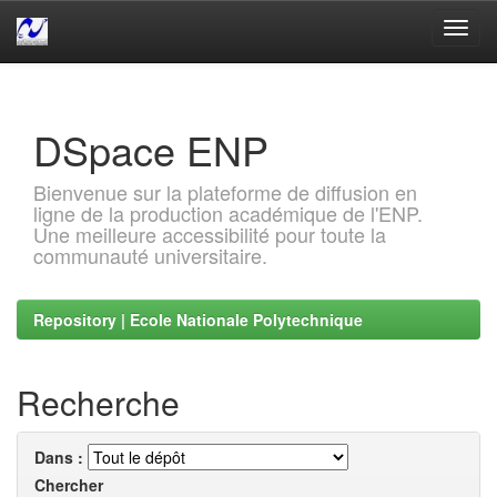
Skip
navigation
DSpace ENP
Bienvenue sur la plateforme de diffusion en
ligne de la production académique de l'ENP.
Une meilleure accessibilité pour toute la
communauté universitaire.
Repository | Ecole Nationale Polytechnique
Recherche
Dans :
Chercher