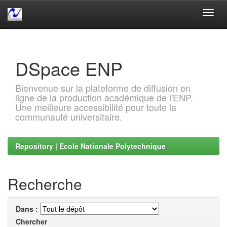
Skip
navigation
DSpace ENP
Bienvenue sur la plateforme de diffusion en
ligne de la production académique de l'ENP.
Une meilleure accessibilité pour toute la
communauté universitaire.
Repository | Ecole Nationale Polytechnique
Recherche
Dans :
Chercher