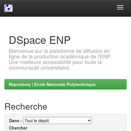
Skip
navigation
DSpace ENP
Bienvenue sur la plateforme de diffusion en
ligne de la production académique de l'ENP.
Une meilleure accessibilité pour toute la
communauté universitaire.
Repository | Ecole Nationale Polytechnique
Recherche
Dans :
Chercher