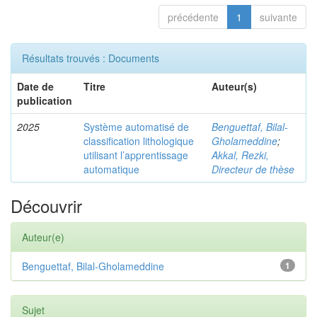
précédente
1
suivante
Résultats trouvés : Documents
Date de
Titre
Auteur(s)
publication
2025
Système automatisé de
Benguettaf, Bilal-
classification lithologique
Gholameddine
;
utilisant l’apprentissage
Akkal, Rezki,
automatique
Directeur de thèse
Découvrir
Auteur(e)
Benguettaf, Bilal-Gholameddine
1
Sujet