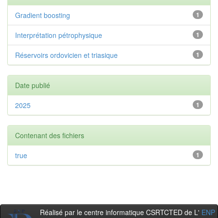
Gradient boosting
1
Interprétation pétrophysique
1
Réservoirs ordovicien et triasique
1
Date publié
2025
1
Contenant des fichiers
true
1
Réalisé par le centre informatique CSRTCTED de L'
ENP