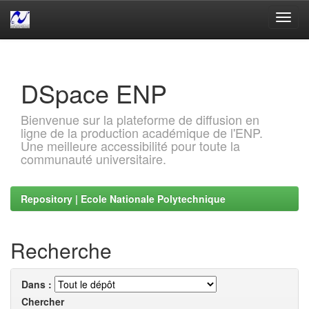
Skip
navigation
DSpace ENP
Bienvenue sur la plateforme de diffusion en
ligne de la production académique de l'ENP.
Une meilleure accessibilité pour toute la
communauté universitaire.
Repository | Ecole Nationale Polytechnique
Recherche
Dans :
Chercher