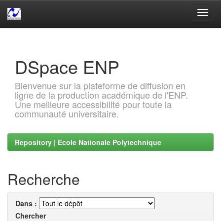
Skip
navigation
DSpace ENP
Bienvenue sur la plateforme de diffusion en
ligne de la production académique de l'ENP.
Une meilleure accessibilité pour toute la
communauté universitaire.
Repository | Ecole Nationale Polytechnique
Recherche
Dans :
Chercher