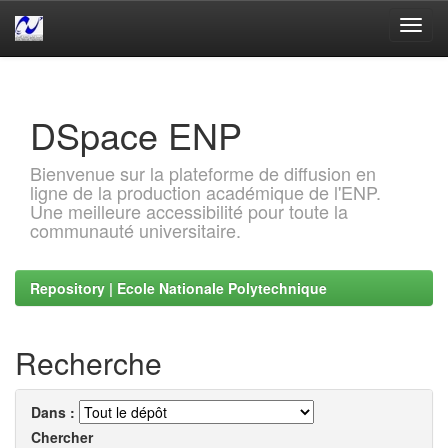
Skip
navigation
DSpace ENP
Bienvenue sur la plateforme de diffusion en
ligne de la production académique de l'ENP.
Une meilleure accessibilité pour toute la
communauté universitaire.
Repository | Ecole Nationale Polytechnique
Recherche
Dans :
Chercher