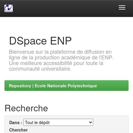
Skip
navigation
DSpace ENP
Bienvenue sur la plateforme de diffusion en
ligne de la production académique de l'ENP.
Une meilleure accessibilité pour toute la
communauté universitaire.
Repository | Ecole Nationale Polytechnique
Recherche
Dans :
Chercher