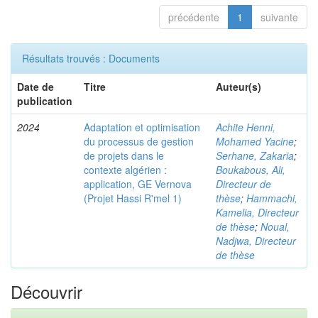
précédente
1
suivante
Résultats trouvés : Documents
Date de
Titre
Auteur(s)
publication
2024
Adaptation et optimisation
Achite Henni,
du processus de gestion
Mohamed Yacine
;
de projets dans le
Serhane, Zakaria
;
contexte algérien :
Boukabous, Ali,
application, GE Vernova
Directeur de
(Projet Hassi R'mel 1)
thèse
;
Hammachi,
Kamelia, Directeur
de thèse
;
Noual,
Nadjwa, Directeur
de thèse
Découvrir