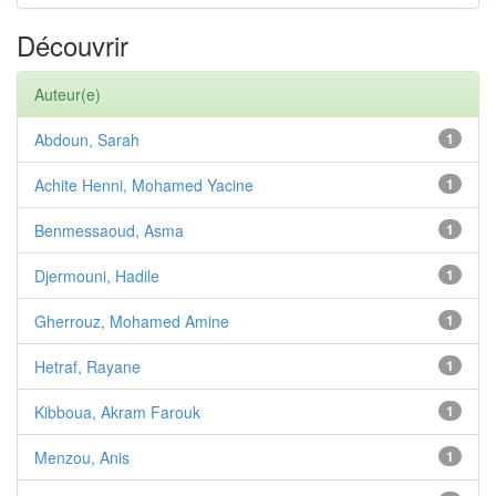
Découvrir
Auteur(e)
Abdoun, Sarah
1
Achite Henni, Mohamed Yacine
1
Benmessaoud, Asma
1
Djermouni, Hadile
1
Gherrouz, Mohamed Amine
1
Hetraf, Rayane
1
Kibboua, Akram Farouk
1
Menzou, Anis
1