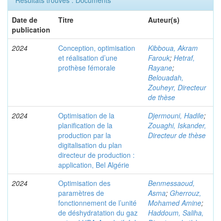
Résultats trouvés : Documents
Date de
Titre
Auteur(s)
publication
2024
Conception, optimisation
Kibboua, Akram
et réalisation d’une
Farouk
;
Hetraf,
prothèse fémorale
Rayane
;
Belouadah,
Zouheyr, Directeur
de thèse
2024
Optimisation de la
Djermouni, Hadile
;
planification de la
Zouaghi, Iskander,
production par la
Directeur de thèse
digitalisation du plan
directeur de production :
application, Bel Algérie
2024
Optimisation des
Benmessaoud,
paramètres de
Asma
;
Gherrouz,
fonctionnement de l’unité
Mohamed Amine
;
de déshydratation du gaz
Haddoum, Saliha,