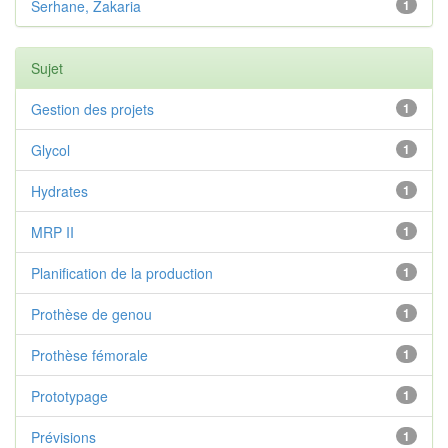
Serhane, Zakaria
1
Sujet
Gestion des projets
1
Glycol
1
Hydrates
1
MRP II
1
Planification de la production
1
Prothèse de genou
1
Prothèse fémorale
1
Prototypage
1
Prévisions
1