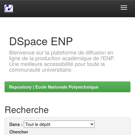
Skip
navigation
DSpace ENP
Bienvenue sur la plateforme de diffusion en
ligne de la production académique de l'ENP.
Une meilleure accessibilité pour toute la
communauté universitaire.
Repository | Ecole Nationale Polytechnique
Recherche
Dans :
Chercher