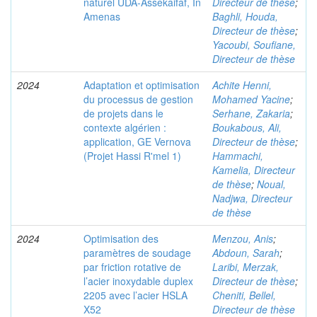
naturel UDA-Assekaifaf, In
Directeur de thèse
;
Amenas
Baghli, Houda,
Directeur de thèse
;
Yacoubi, Soufiane,
Directeur de thèse
2024
Adaptation et optimisation
Achite Henni,
du processus de gestion
Mohamed Yacine
;
de projets dans le
Serhane, Zakaria
;
contexte algérien :
Boukabous, Ali,
application, GE Vernova
Directeur de thèse
;
(Projet Hassi R'mel 1)
Hammachi,
Kamelia, Directeur
de thèse
;
Noual,
Nadjwa, Directeur
de thèse
2024
Optimisation des
Menzou, Anis
;
paramètres de soudage
Abdoun, Sarah
;
par friction rotative de
Laribi, Merzak,
l’acier inoxydable duplex
Directeur de thèse
;
2205 avec l’acier HSLA
Cheniti, Bellel,
X52
Directeur de thèse