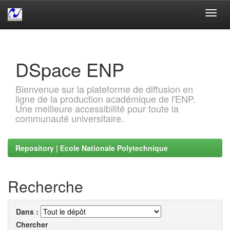
Skip
navigation
DSpace ENP
Bienvenue sur la plateforme de diffusion en
ligne de la production académique de l'ENP.
Une meilleure accessibilité pour toute la
communauté universitaire.
Repository | Ecole Nationale Polytechnique
Recherche
Dans :
Chercher