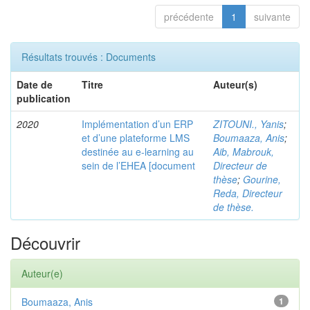
précédente
1
suivante
Résultats trouvés : Documents
Date de
Titre
Auteur(s)
publication
2020
Implémentation d’un ERP
ZITOUNI., Yanis
;
et d’une plateforme LMS
Boumaaza, Anis
;
destinée au e-learning au
Aib, Mabrouk,
sein de l’EHEA [document
Directeur de
thèse
;
Gourine,
Reda, Directeur
de thèse.
Découvrir
Auteur(e)
Boumaaza, Anis
1