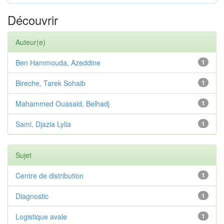
Découvrir
Auteur(e)
Ben Hammouda, Azeddine
1
Bireche, Tarek Sohaib
1
Mahammed Ouasaid, Belhadj
1
Sami, Djazia Lylia
1
Sujet
Centre de distribution
1
Diagnostic
1
Logistique avale
1