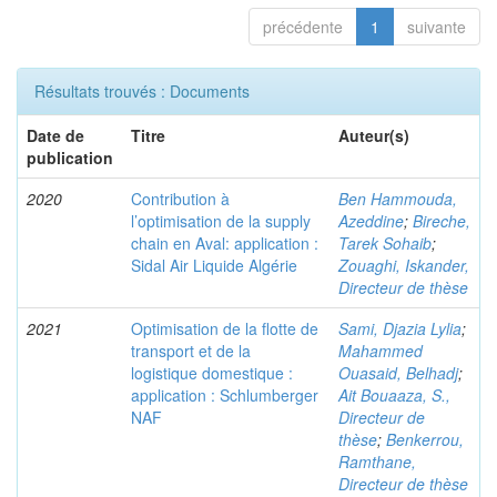
précédente
1
suivante
Résultats trouvés : Documents
Date de
Titre
Auteur(s)
publication
2020
Contribution à
Ben Hammouda,
l’optimisation de la supply
Azeddine
;
Bireche,
chain en Aval: application :
Tarek Sohaib
;
Sidal Air Liquide Algérie
Zouaghi, Iskander,
Directeur de thèse
2021
Optimisation de la flotte de
Sami, Djazia Lylia
;
transport et de la
Mahammed
logistique domestique :
Ouasaid, Belhadj
;
application : Schlumberger
Ait Bouaaza, S.,
NAF
Directeur de
thèse
;
Benkerrou,
Ramthane,
Directeur de thèse