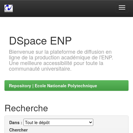
Skip
navigation
DSpace ENP
Bienvenue sur la plateforme de diffusion en
ligne de la production académique de l'ENP.
Une meilleure accessibilité pour toute la
communauté universitaire.
Repository | Ecole Nationale Polytechnique
Recherche
Dans :
Chercher