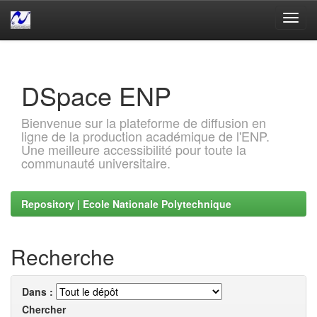
Skip
navigation
DSpace ENP
Bienvenue sur la plateforme de diffusion en
ligne de la production académique de l'ENP.
Une meilleure accessibilité pour toute la
communauté universitaire.
Repository | Ecole Nationale Polytechnique
Recherche
Dans :
Chercher