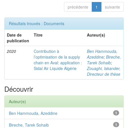
précédente
1
suivante
Résultats trouvés : Documents
Date de
Titre
Auteur(s)
publication
2020
Contribution à
Ben Hammouda,
l’optimisation de la supply
Azeddine
;
Bireche,
chain en Aval: application :
Tarek Sohaib
;
Sidal Air Liquide Algérie
Zouaghi, Iskander,
Directeur de thèse
Découvrir
Auteur(e)
Ben Hammouda, Azeddine
1
Bireche, Tarek Sohaib
1