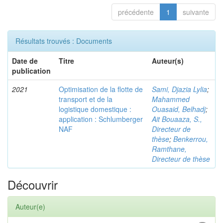
précédente
1
suivante
Résultats trouvés : Documents
Date de
Titre
Auteur(s)
publication
2021
Optimisation de la flotte de
Sami, Djazia Lylia
;
transport et de la
Mahammed
logistique domestique :
Ouasaid, Belhadj
;
application : Schlumberger
Ait Bouaaza, S.,
NAF
Directeur de
thèse
;
Benkerrou,
Ramthane,
Directeur de thèse
Découvrir
Auteur(e)