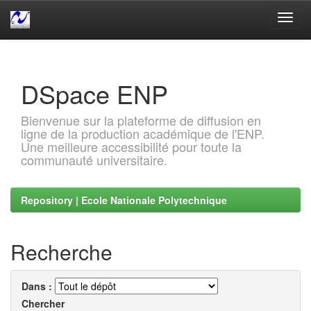
Skip
navigation
DSpace ENP
Bienvenue sur la plateforme de diffusion en
ligne de la production académique de l'ENP.
Une meilleure accessibilité pour toute la
communauté universitaire.
Repository | Ecole Nationale Polytechnique
Recherche
Dans :
Chercher