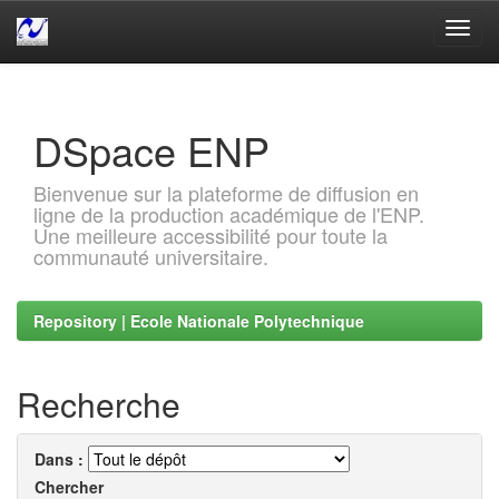
Skip
navigation
DSpace ENP
Bienvenue sur la plateforme de diffusion en
ligne de la production académique de l'ENP.
Une meilleure accessibilité pour toute la
communauté universitaire.
Repository | Ecole Nationale Polytechnique
Recherche
Dans :
Chercher