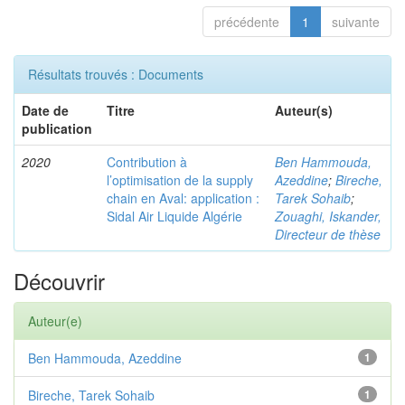
précédente
1
suivante
Résultats trouvés : Documents
Date de
Titre
Auteur(s)
publication
2020
Contribution à
Ben Hammouda,
l’optimisation de la supply
Azeddine
;
Bireche,
chain en Aval: application :
Tarek Sohaib
;
Sidal Air Liquide Algérie
Zouaghi, Iskander,
Directeur de thèse
Découvrir
Auteur(e)
Ben Hammouda, Azeddine
1
Bireche, Tarek Sohaib
1