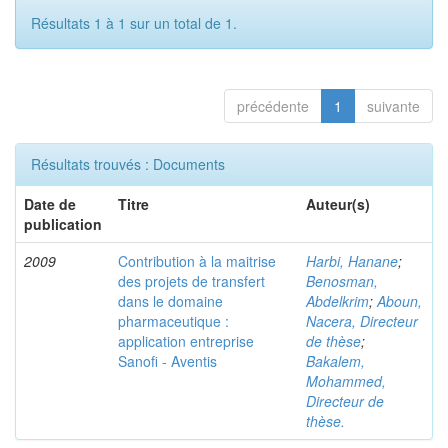
Résultats 1 à 1 sur un total de 1.
précédente
1
suivante
Résultats trouvés : Documents
Date de
Titre
Auteur(s)
publication
2009
Contribution à la maitrise
Harbi, Hanane
;
des projets de transfert
Benosman,
dans le domaine
Abdelkrim
;
Aboun,
pharmaceutique :
Nacera, Directeur
application entreprise
de thèse
;
Sanofi - Aventis
Bakalem,
Mohammed,
Directeur de
thèse.