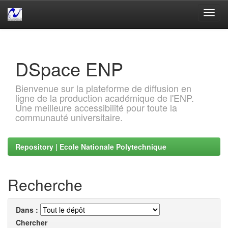
Skip
navigation
DSpace ENP
Bienvenue sur la plateforme de diffusion en
ligne de la production académique de l'ENP.
Une meilleure accessibilité pour toute la
communauté universitaire.
Repository | Ecole Nationale Polytechnique
Recherche
Dans :
Chercher