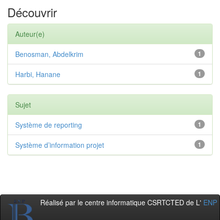
Découvrir
Auteur(e)
Benosman, Abdelkrim
1
Harbi, Hanane
1
Sujet
Système de reporting
1
Système d’information projet
1
Réalisé par le centre informatique CSRTCTED de L'
ENP