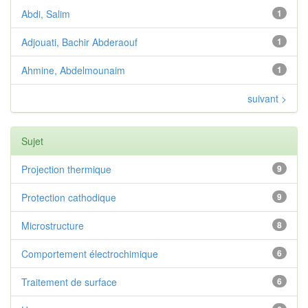
Abdi, Salim
1
Adjouati, Bachir Abderaouf
1
Ahmine, Abdelmounaim
1
suivant >
Sujet
Projection thermique
9
Protection cathodique
9
Microstructure
8
Comportement électrochimique
6
Traitement de surface
6