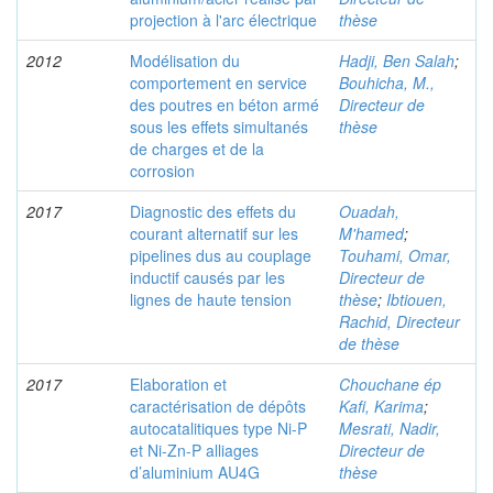
projection à l'arc électrique
thèse
2012
Modélisation du
Hadji, Ben Salah
;
comportement en service
Bouhicha, M.,
des poutres en béton armé
Directeur de
sous les effets simultanés
thèse
de charges et de la
corrosion
2017
Diagnostic des effets du
Ouadah,
courant alternatif sur les
M'hamed
;
pipelines dus au couplage
Touhami, Omar,
inductif causés par les
Directeur de
lignes de haute tension
thèse
;
Ibtiouen,
Rachid, Directeur
de thèse
2017
Elaboration et
Chouchane ép
caractérisation de dépôts
Kafi, Karima
;
autocatalitiques type Ni-P
Mesrati, Nadir,
et Ni-Zn-P alliages
Directeur de
d’aluminium AU4G
thèse