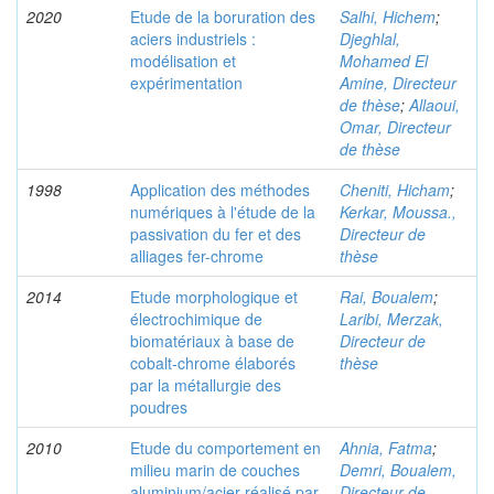
2020
Etude de la boruration des
Salhi, Hichem
;
aciers industriels :
Djeghlal,
modélisation et
Mohamed El
expérimentation
Amine, Directeur
de thèse
;
Allaoui,
Omar, Directeur
de thèse
1998
Application des méthodes
Cheniti, Hicham
;
numériques à l'étude de la
Kerkar, Moussa.,
passivation du fer et des
Directeur de
alliages fer-chrome
thèse
2014
Etude morphologique et
Rai, Boualem
;
électrochimique de
Laribi, Merzak,
biomatériaux à base de
Directeur de
cobalt-chrome élaborés
thèse
par la métallurgie des
poudres
2010
Etude du comportement en
Ahnia, Fatma
;
milieu marin de couches
Demri, Boualem,
aluminium/acier réalisé par
Directeur de