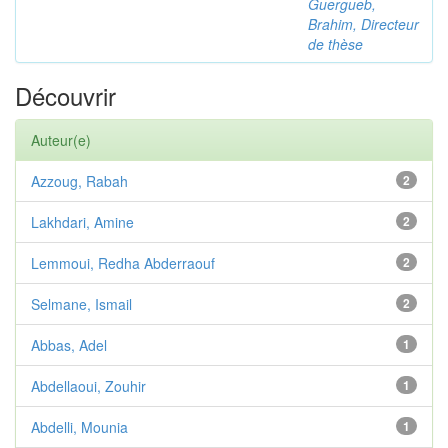
Guergueb,
Brahim, Directeur
de thèse
Découvrir
Auteur(e)
Azzoug, Rabah
2
Lakhdari, Amine
2
Lemmoui, Redha Abderraouf
2
Selmane, Ismail
2
Abbas, Adel
1
Abdellaoui, Zouhir
1
Abdelli, Mounia
1