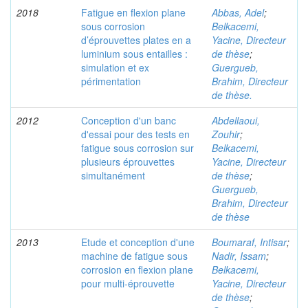
2018
Fatigue en flexion plane
Abbas, Adel
;
sous corrosion
Belkacemi,
d’éprouvettes plates en a
Yacine, Directeur
luminium sous entailles :
de thèse
;
simulation et ex
Guergueb,
périmentation
Brahim, Directeur
de thèse.
2012
Conception d'un banc
Abdellaoui,
d'essai pour des tests en
Zouhir
;
fatigue sous corrosion sur
Belkacemi,
plusieurs éprouvettes
Yacine, Directeur
simultanément
de thèse
;
Guergueb,
Brahim, Directeur
de thèse
2013
Etude et conception d'une
Boumaraf, Intisar
;
machine de fatigue sous
Nadir, Issam
;
corrosion en flexion plane
Belkacemi,
pour multi-éprouvette
Yacine, Directeur
de thèse
;