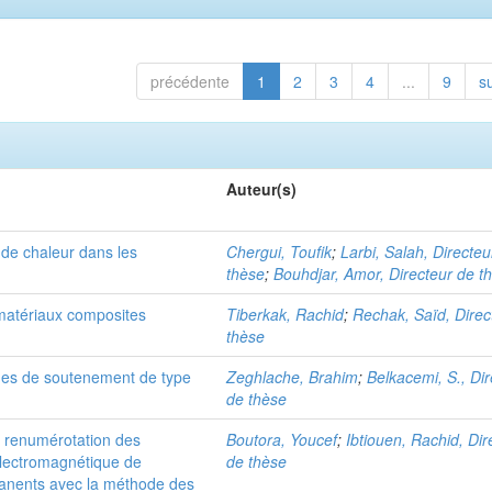
précédente
1
2
3
4
...
9
s
Auteur(s)
 de chaleur dans les
Chergui, Toufik
;
Larbi, Salah, Directeu
thèse
;
Bouhdjar, Amor, Directeur de t
 matériaux composites
Tiberkak, Rachid
;
Rechak, Saïd, Direc
thèse
es de soutenement de type
Zeghlache, Brahim
;
Belkacemi, S., Di
de thèse
e renumérotation des
Boutora, Youcef
;
Ibtiouen, Rachid, Dir
électromagnétique de
de thèse
anents avec la méthode des