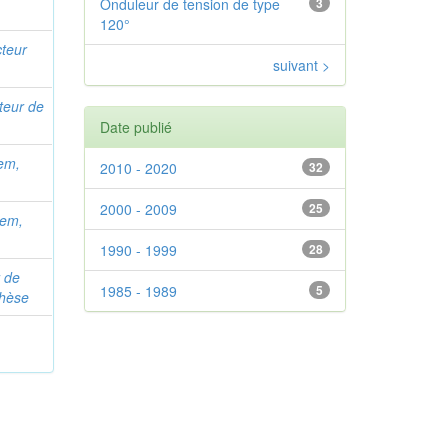
Onduleur de tension de type
3
120°
cteur
suivant >
cteur de
Date publié
lem,
2010 - 2020
32
2000 - 2009
25
lem,
1990 - 1999
28
r de
1985 - 1989
5
thèse