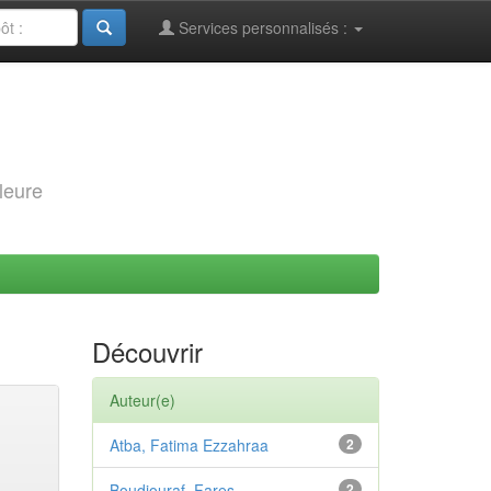
Services personnalisés :
leure
Découvrir
Auteur(e)
Atba, Fatima Ezzahraa
2
Boudjouraf, Fares
2