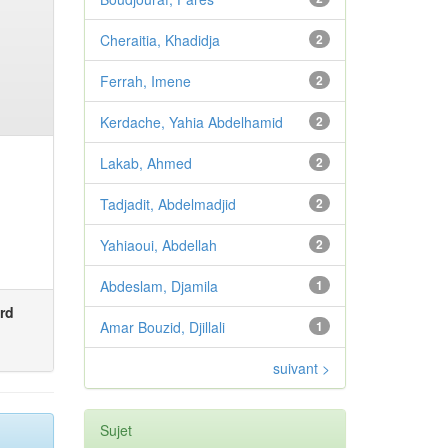
Cheraitia, Khadidja
2
Ferrah, Imene
2
Kerdache, Yahia Abdelhamid
2
Lakab, Ahmed
2
Tadjadit, Abdelmadjid
2
Yahiaoui, Abdellah
2
Abdeslam, Djamila
1
rd
Amar Bouzid, Djillali
1
suivant >
Sujet