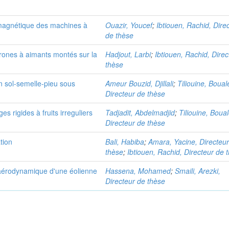
romagnétique des machines à
Ouazir, Youcef
;
Ibtiouen, Rachid, Dire
de thèse
ones à aimants montés sur la
Hadjout, Larbi
;
Ibtiouen, Rachid, Dire
thèse
on sol-semelle-pieu sous
Ameur Bouzid, Djillali
;
Tiliouine, Boua
Directeur de thèse
 rigides à fruits irreguliers
Tadjadit, Abdelmadjid
;
Tiliouine, Boua
Directeur de thèse
tion
Bali, Habiba
;
Amara, Yacine, Directeu
thèse
;
Ibtiouen, Rachid, Directeur de 
'aérodynamique d'une éolienne
Hassena, Mohamed
;
Smaili, Arezki,
Directeur de thèse