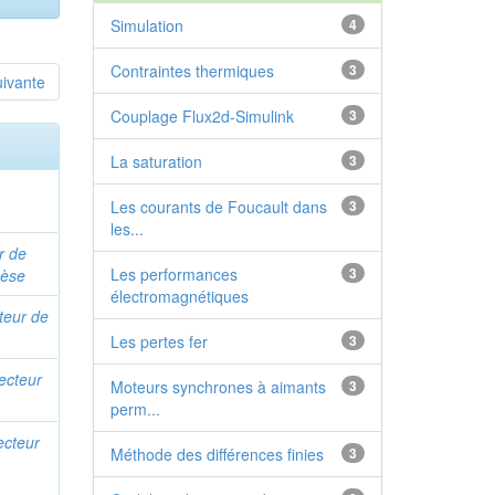
Simulation
4
Contraintes thermiques
3
uivante
Couplage Flux2d-Simulink
3
La saturation
3
Les courants de Foucault dans
3
les...
r de
Les performances
3
hèse
électromagnétiques
teur de
Les pertes fer
3
recteur
Moteurs synchrones à aimants
3
perm...
ecteur
Méthode des différences finies
3