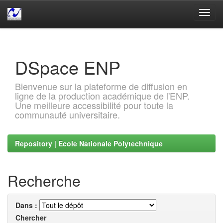
Skip
navigation
DSpace ENP
Bienvenue sur la plateforme de diffusion en
ligne de la production académique de l'ENP.
Une meilleure accessibilité pour toute la
communauté universitaire.
Repository | Ecole Nationale Polytechnique
Recherche
Dans :
Chercher