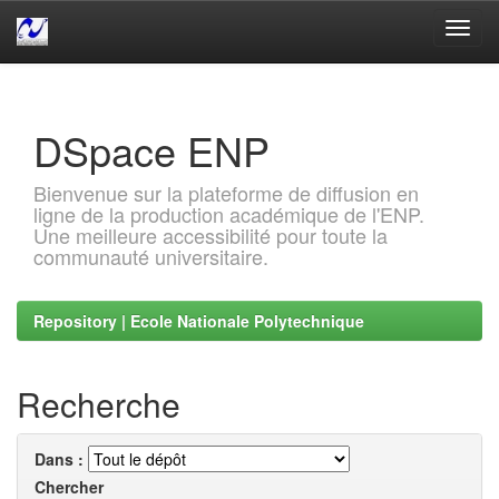
Skip
navigation
DSpace ENP
Bienvenue sur la plateforme de diffusion en
ligne de la production académique de l'ENP.
Une meilleure accessibilité pour toute la
communauté universitaire.
Repository | Ecole Nationale Polytechnique
Recherche
Dans :
Chercher