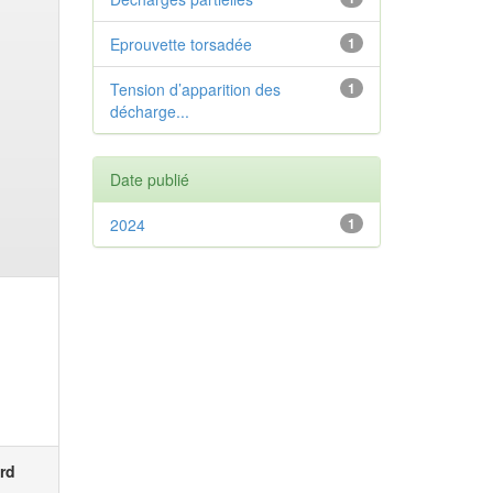
Eprouvette torsadée
1
Tension d’apparition des
1
décharge...
Date publié
2024
1
rd