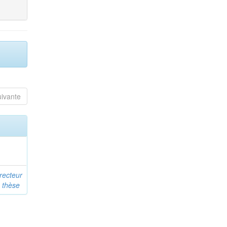
uivante
recteur
e thèse