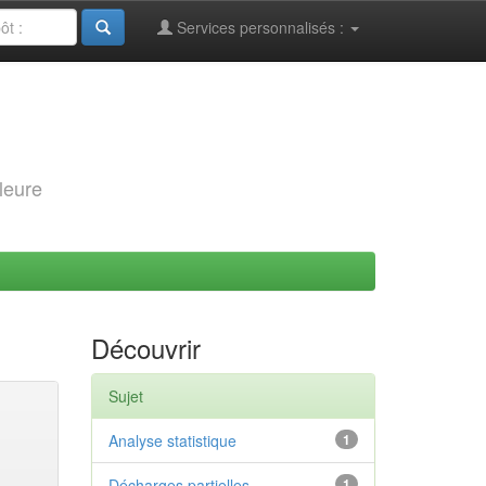
Services personnalisés :
leure
Découvrir
Sujet
Analyse statistique
1
Décharges partielles
1