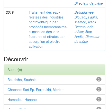
Directeur de thèse
2019
Traitement des eaux
Belkada née
rejetées des industries
Djouadi, Fadila
;
photovoltaïque par
Mameri, Nabil,
procédés membranaires-
Directeur de
elimination des ions
thèse
;
Abdi,
fluorures et nitrates par
Nadia, Directeur
adsorption et electro-
de thèse
activation
Découvrir
Auteur(e)
Bouchiha, Souhaib
2
Chabane-Sari Ep. Ferroukhi, Meriem
2
Hamadou, Hanane
2