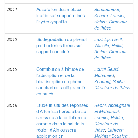
2011
Adsorption des métaux
Benaoumeur,
lourds sur support minéral,
Kacem
;
Lounici,
l'hydroxyapatite
Hakim, Directeur
de thèse
2012
Biodégradation du phénol
Lazli Ep. Hezil,
par bactéries fixées sur
Wassila
;
Hellal,
support combiné
Amina, Directeur
de thèse
2012
Contribution à l'étude de
Loucif Seiad,
l'adsorption et de la
Mohamed
;
bioadsorption du phénol
Zeboudj, Saliha,
sur charbon actif granulé
Directeur de thèse
en batch
2019
Etude in situ des réponses
Rebhi, Abdelghani
d'Artemisia herba alba au
El Mahdaoui
;
stress du à la pollution du
Lounici, Hakim,
chrome dans le sol de la
Directeur de
région d’Ain oussera :
thèse
;
Lahrech,
application en
Mokhtar Boualem,