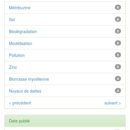
Métribuzine
6
Sol
6
Biodégradation
5
Modélisation
5
Pollution
5
Zinc
5
Biomasse mycélienne
4
Noyaux de dattes
4
< précédent
suivant >
Date publié