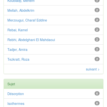
Koubladji, Meriem
2
Mellah, Abdelkrim
2
Merzougui, Charaf Eddine
2
Rebai, Kamel
2
Rebhi, Abdelghani El Mahdaoui
2
Tadjer, Amira
2
Tezkratt, Roza
2
suivant >
Sujet
Désorption
6
Isothermes
6