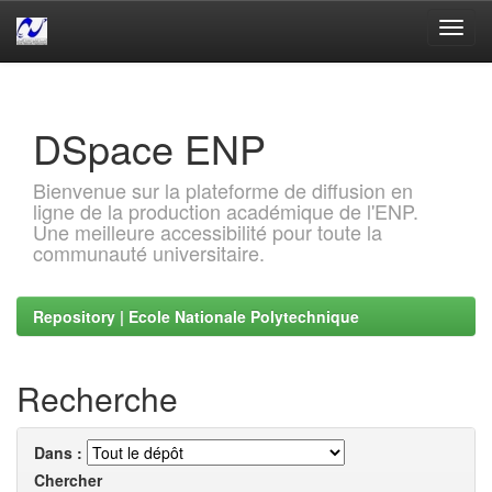
Skip
navigation
DSpace ENP
Bienvenue sur la plateforme de diffusion en
ligne de la production académique de l'ENP.
Une meilleure accessibilité pour toute la
communauté universitaire.
Repository | Ecole Nationale Polytechnique
Recherche
Dans :
Chercher