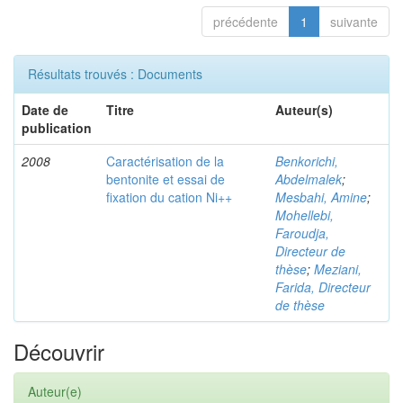
précédente
1
suivante
Résultats trouvés : Documents
Date de
Titre
Auteur(s)
publication
2008
Caractérisation de la
Benkorichi,
bentonite et essai de
Abdelmalek
;
fixation du cation Ni++
Mesbahi, Amine
;
Mohellebi,
Faroudja,
Directeur de
thèse
;
Meziani,
Farida, Directeur
de thèse
Découvrir
Auteur(e)