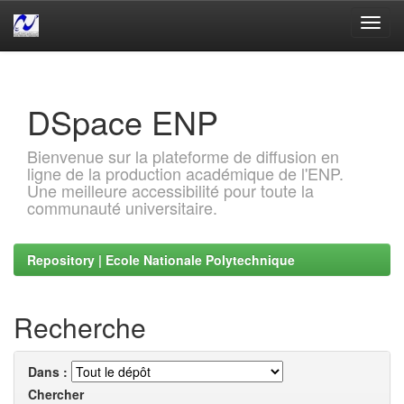
Skip
navigation
DSpace ENP
Bienvenue sur la plateforme de diffusion en
ligne de la production académique de l'ENP.
Une meilleure accessibilité pour toute la
communauté universitaire.
Repository | Ecole Nationale Polytechnique
Recherche
Dans :
Chercher