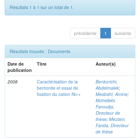
Résultats 1 à 1 sur un total de 1.
précédente
1
suivante
Résultats trouvés : Documents
Date de
Titre
Auteur(s)
publication
2008
Caractérisation de la
Benkorichi,
bentonite et essai de
Abdelmalek
;
fixation du cation Ni++
Mesbahi, Amine
;
Mohellebi,
Faroudja,
Directeur de
thèse
;
Meziani,
Farida, Directeur
de thèse