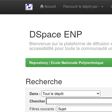
Accueil
Parcourir le dépôt par :
Skip
navigation
DSpace ENP
Bienvenue sur la plateforme de diffusion
accessibilité pour toute la communauté un
Repository | Ecole Nationale Polytechnique
Recherche
Dans :
Chercher
Filtres courants :