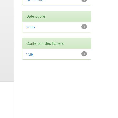
Date publié
2005
1
Contenant des fichiers
true
1