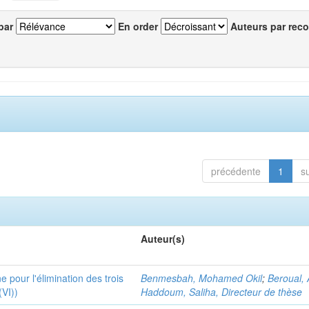
par
En order
Auteurs par reco
précédente
1
s
Auteur(s)
 pour l'élimination des trois
Benmesbah, Mohamed Okil
;
Beroual, 
(VI))
Haddoum, Saliha, Directeur de thèse