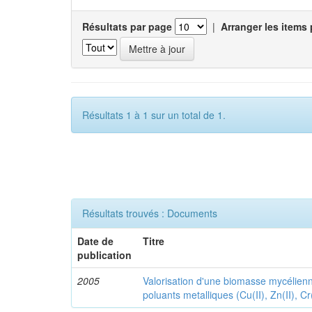
Résultats par page
|
Arranger les items 
Résultats 1 à 1 sur un total de 1.
Résultats trouvés : Documents
Date de
Titre
publication
2005
Valorisation d'une biomasse mycélienne
poluants metalliques (Cu(II), Zn(II), Cr