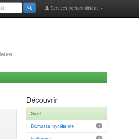
Services personnalisés :
leure
Découvrir
Sujet
Biomasse mycélienne
1
Isotherme
1