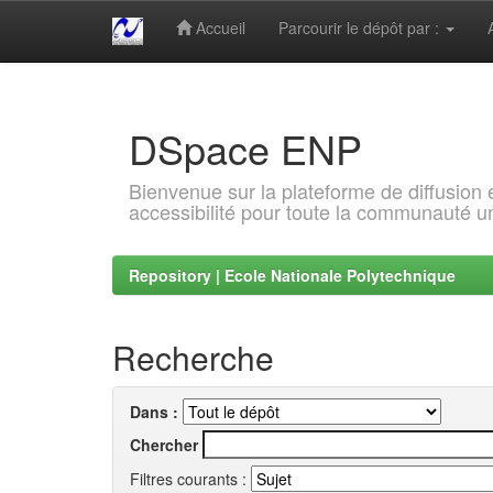
Accueil
Parcourir le dépôt par :
Skip
navigation
DSpace ENP
Bienvenue sur la plateforme de diffusion
accessibilité pour toute la communauté un
Repository | Ecole Nationale Polytechnique
Recherche
Dans :
Chercher
Filtres courants :