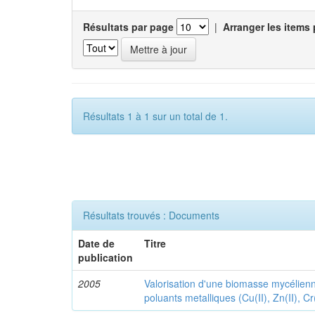
Résultats par page
|
Arranger les items 
Résultats 1 à 1 sur un total de 1.
Résultats trouvés : Documents
Date de
Titre
publication
2005
Valorisation d'une biomasse mycélienne
poluants metalliques (Cu(II), Zn(II), Cr