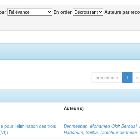
par
En order
Auteurs par reco
précédente
1
s
Auteur(s)
 pour l'élimination des trois
Benmesbah, Mohamed Okil
;
Beroual, 
(VI))
Haddoum, Saliha, Directeur de thèse