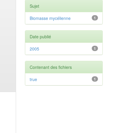
Sujet
Biomasse mycélienne
1
Date publié
2005
1
Contenant des fichiers
true
1