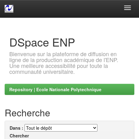
Skip
navigation
DSpace ENP
Bienvenue sur la plateforme de diffusion en
ligne de la production académique de l'ENP.
Une meilleure accessibilité pour toute la
communauté universitaire.
Repository | Ecole Nationale Polytechnique
Recherche
Dans :
Chercher