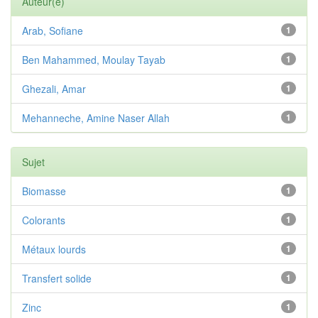
Auteur(e)
Arab, Sofiane
1
Ben Mahammed, Moulay Tayab
1
Ghezali, Amar
1
Mehanneche, Amine Naser Allah
1
Sujet
Biomasse
1
Colorants
1
Métaux lourds
1
Transfert solide
1
Zinc
1