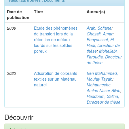
Résultats trouvés : Documents
Date de
Titre
Auteur(s)
publication
2009
Etude des phénomènes
Arab, Sofiane
;
de transfert lors de la
Ghezali, Amar
;
rétention de métaux
Benyoussef, El
lourds sur les solides
Hadi, Directeur de
poreux
thèse
;
Mohellebi,
Faroudja, Directeur
de thèse
2022
Adsorption de colorants
Ben Mahammed,
textiles sur un Matériau
Moulay Tayab
;
naturel
Mehanneche,
Amine Naser Allah
;
Haddoum, Saliha,
Directeur de thèse
Découvrir