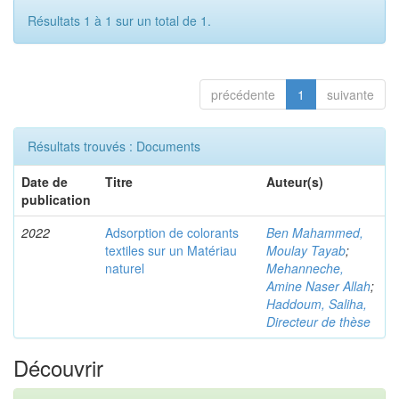
Résultats 1 à 1 sur un total de 1.
précédente
1
suivante
Résultats trouvés : Documents
Date de
Titre
Auteur(s)
publication
2022
Adsorption de colorants
Ben Mahammed,
textiles sur un Matériau
Moulay Tayab
;
naturel
Mehanneche,
Amine Naser Allah
;
Haddoum, Saliha,
Directeur de thèse
Découvrir