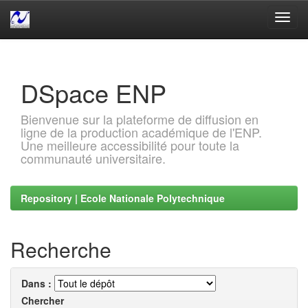
Skip
navigation
DSpace ENP
Bienvenue sur la plateforme de diffusion en
ligne de la production académique de l'ENP.
Une meilleure accessibilité pour toute la
communauté universitaire.
Repository | Ecole Nationale Polytechnique
Recherche
Dans :
Chercher