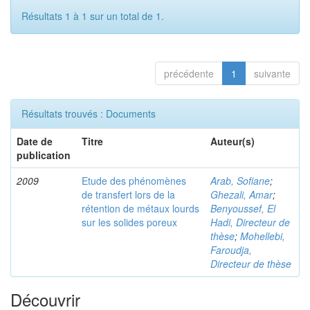
Résultats 1 à 1 sur un total de 1.
précédente
1
suivante
Résultats trouvés : Documents
Date de
Titre
Auteur(s)
publication
2009
Etude des phénomènes
Arab, Sofiane
;
de transfert lors de la
Ghezali, Amar
;
rétention de métaux lourds
Benyoussef, El
sur les solides poreux
Hadi, Directeur de
thèse
;
Mohellebi,
Faroudja,
Directeur de thèse
Découvrir