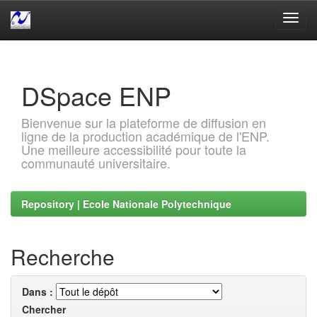
Skip
navigation
DSpace ENP
Bienvenue sur la plateforme de diffusion en
ligne de la production académique de l'ENP.
Une meilleure accessibilité pour toute la
communauté universitaire.
Repository | Ecole Nationale Polytechnique
Recherche
Dans :
Chercher