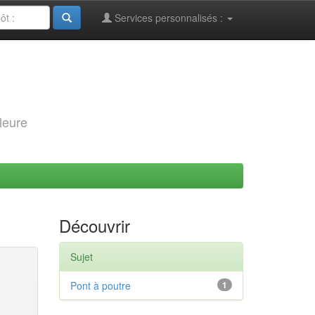
Services personnalisés :
leure
Découvrir
Sujet
Pont à poutre
1