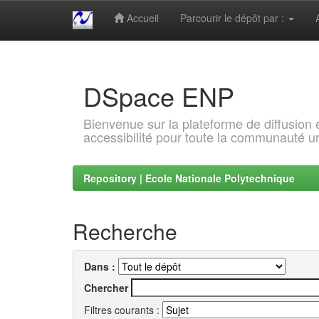
Accueil
Parcourir le dépôt par :
Skip
navigation
DSpace ENP
Bienvenue sur la plateforme de diffusion
accessibilité pour toute la communauté un
Repository | Ecole Nationale Polytechnique
Recherche
Dans :
Chercher
Filtres courants :