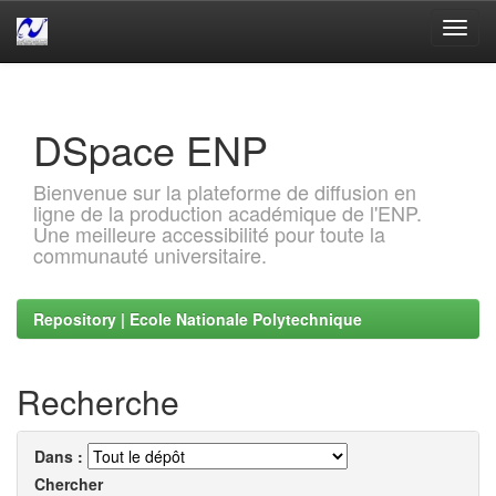
Skip
navigation
DSpace ENP
Bienvenue sur la plateforme de diffusion en
ligne de la production académique de l'ENP.
Une meilleure accessibilité pour toute la
communauté universitaire.
Repository | Ecole Nationale Polytechnique
Recherche
Dans :
Chercher