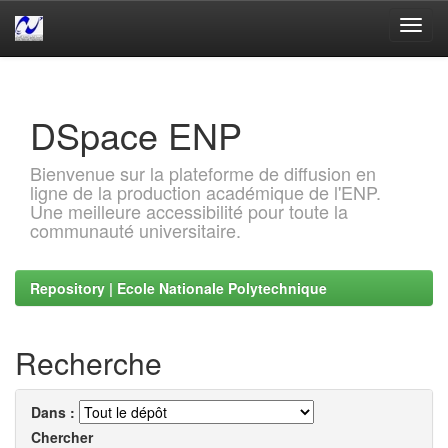
Skip
navigation
DSpace ENP
Bienvenue sur la plateforme de diffusion en
ligne de la production académique de l'ENP.
Une meilleure accessibilité pour toute la
communauté universitaire.
Repository | Ecole Nationale Polytechnique
Recherche
Dans :
Chercher