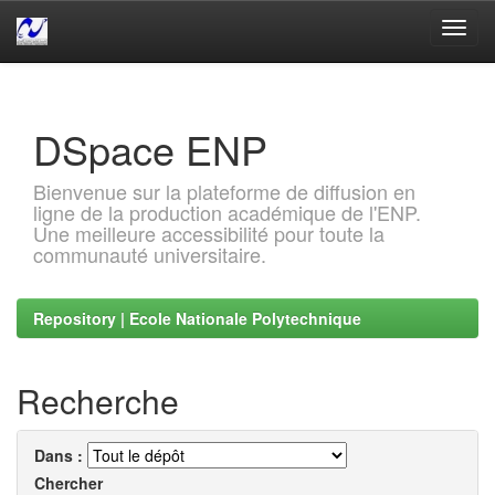
Skip
navigation
DSpace ENP
Bienvenue sur la plateforme de diffusion en
ligne de la production académique de l'ENP.
Une meilleure accessibilité pour toute la
communauté universitaire.
Repository | Ecole Nationale Polytechnique
Recherche
Dans :
Chercher