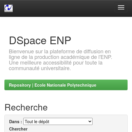
Skip
navigation
DSpace ENP
Bienvenue sur la plateforme de diffusion en
ligne de la production académique de l'ENP.
Une meilleure accessibilité pour toute la
communauté universitaire.
Repository | Ecole Nationale Polytechnique
Recherche
Dans :
Chercher