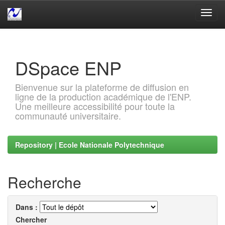
Skip
navigation
DSpace ENP
Bienvenue sur la plateforme de diffusion en
ligne de la production académique de l'ENP.
Une meilleure accessibilité pour toute la
communauté universitaire.
Repository | Ecole Nationale Polytechnique
Recherche
Dans :
Chercher