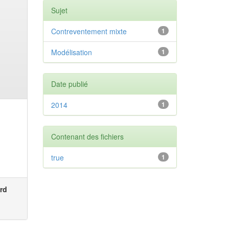
Sujet
Contreventement mixte
1
Modélisation
1
Date publié
2014
1
Contenant des fichiers
true
1
rd