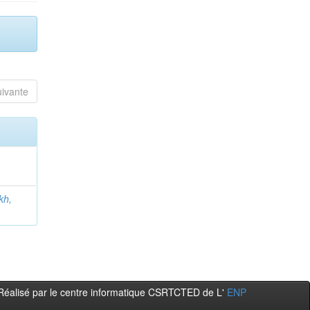
uivante
kh,
Réalisé par le centre informatique CSRTCTED de L'
ENP