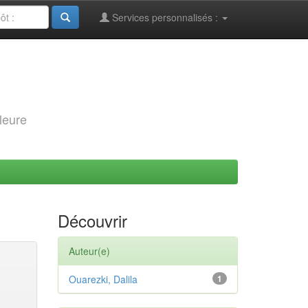
Services personnalisés :
leure
Découvrir
Auteur(e)
Ouarezki, Dalila
1