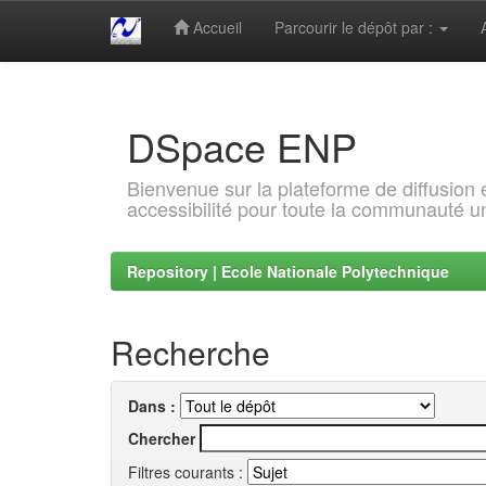
Accueil
Parcourir le dépôt par :
Skip
navigation
DSpace ENP
Bienvenue sur la plateforme de diffusion
accessibilité pour toute la communauté un
Repository | Ecole Nationale Polytechnique
Recherche
Dans :
Chercher
Filtres courants :