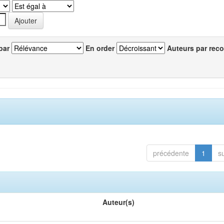
par
En order
Auteurs par reco
précédente
1
s
Auteur(s)