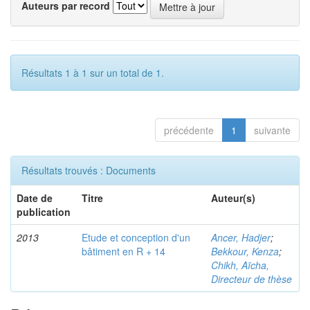
Auteurs par record
Résultats 1 à 1 sur un total de 1.
précédente
1
suivante
Résultats trouvés : Documents
Date de
Titre
Auteur(s)
publication
2013
Etude et conception d'un
Ancer, Hadjer
;
bâtiment en R + 14
Bekkour, Kenza
;
Chikh, Aïcha,
Directeur de thèse