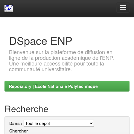
Skip
navigation
DSpace ENP
Bienvenue sur la plateforme de diffusion en
ligne de la production académique de l'ENP.
Une meilleure accessibilité pour toute la
communauté universitaire.
Repository | Ecole Nationale Polytechnique
Recherche
Dans :
Chercher