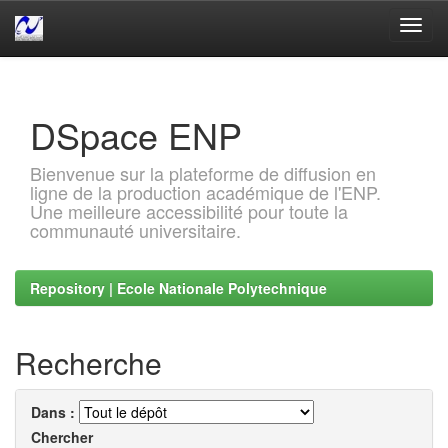
Skip
navigation
DSpace ENP
Bienvenue sur la plateforme de diffusion en
ligne de la production académique de l'ENP.
Une meilleure accessibilité pour toute la
communauté universitaire.
Repository | Ecole Nationale Polytechnique
Recherche
Dans :
Chercher