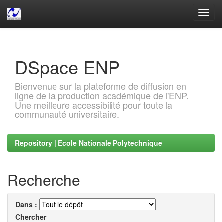
Skip
navigation
DSpace ENP
Bienvenue sur la plateforme de diffusion en
ligne de la production académique de l'ENP.
Une meilleure accessibilité pour toute la
communauté universitaire.
Repository | Ecole Nationale Polytechnique
Recherche
Dans :
Chercher