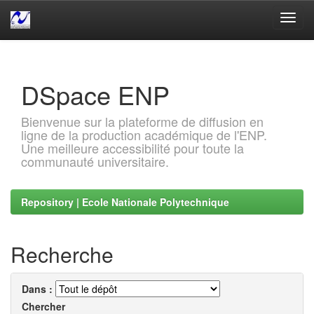
Skip
navigation
DSpace ENP
Bienvenue sur la plateforme de diffusion en
ligne de la production académique de l'ENP.
Une meilleure accessibilité pour toute la
communauté universitaire.
Repository | Ecole Nationale Polytechnique
Recherche
Dans :
Chercher