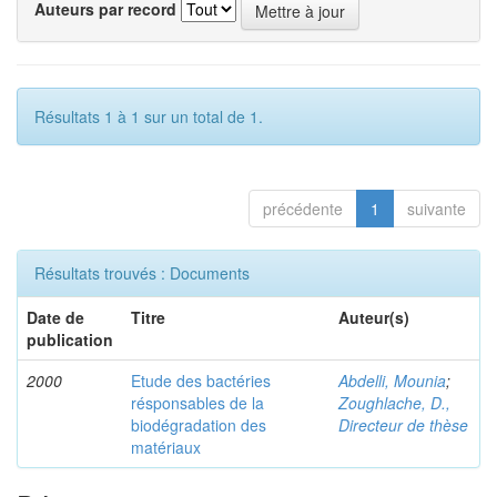
Auteurs par record
Résultats 1 à 1 sur un total de 1.
précédente
1
suivante
Résultats trouvés : Documents
Date de
Titre
Auteur(s)
publication
2000
Etude des bactéries
Abdelli, Mounia
;
résponsables de la
Zoughlache, D.,
biodégradation des
Directeur de thèse
matériaux